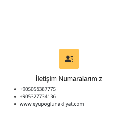
İletişim Numaralarımız
+905056387775
+905327734136
www.eyupoglunakliyat.com